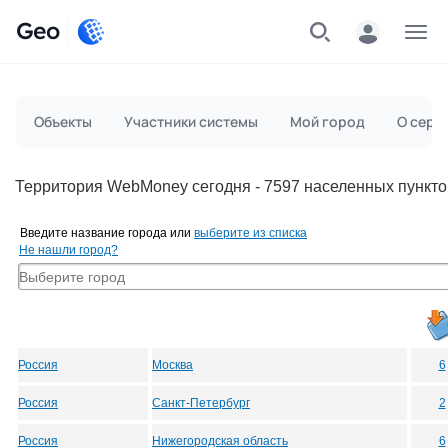
Geo
Меню
Объекты
Участники системы
Мой город
О серв
Территория WebMoney сегодня - 7597 населенных пункто
Введите название города или
выберите из списка
Не нашли город?
Россия
Москва
6
Россия
Санкт-Петербург
2
Россия
Нижегородская область
6