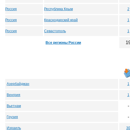
Россия
Республика Крым
2
Россия
Краснодарский край
1
Россия
Севастополь
1
1
Все регионы России
Азербайджан
1
Венгрия
1
-
Вьетнам
-
Грузия
Израиль
3