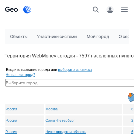
Geo
Меню
Объекты
Участники системы
Мой город
О серв
Территория WebMoney сегодня - 7597 населенных пункто
Введите название города или
выберите из списка
Не нашли город?
Россия
Москва
6
Россия
Санкт-Петербург
2
Россия
Нижегородская область
6