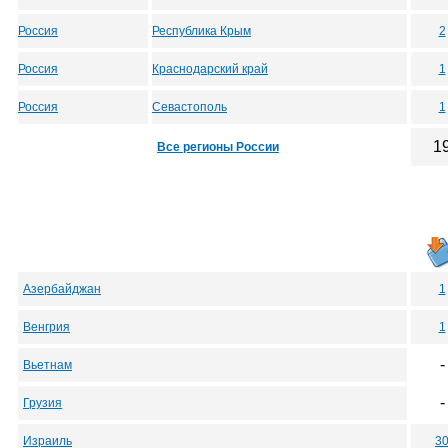
Россия
Республика Крым
2
Россия
Краснодарский край
1
Россия
Севастополь
1
1
Все регионы России
Азербайджан
1
Венгрия
1
-
Вьетнам
-
Грузия
Израиль
3