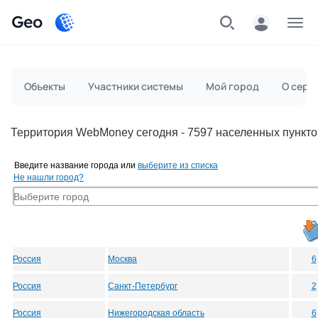
Geo
Меню
Объекты
Участники системы
Мой город
О серв
Территория WebMoney сегодня - 7597 населенных пункто
Введите название города или
выберите из списка
Не нашли город?
Россия
Москва
6
Россия
Санкт-Петербург
2
Россия
Нижегородская область
6