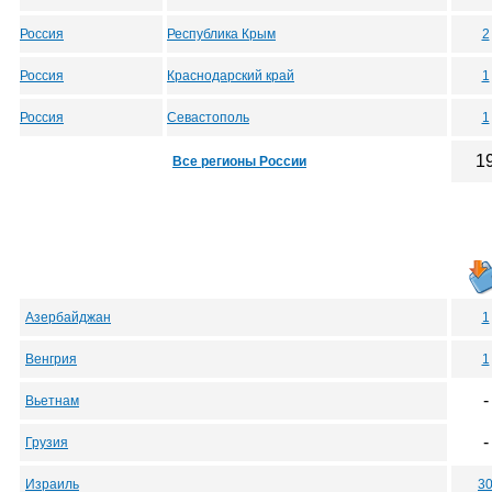
Россия
Республика Крым
2
Россия
Краснодарский край
1
Россия
Севастополь
1
1
Все регионы России
Азербайджан
1
Венгрия
1
-
Вьетнам
-
Грузия
Израиль
3