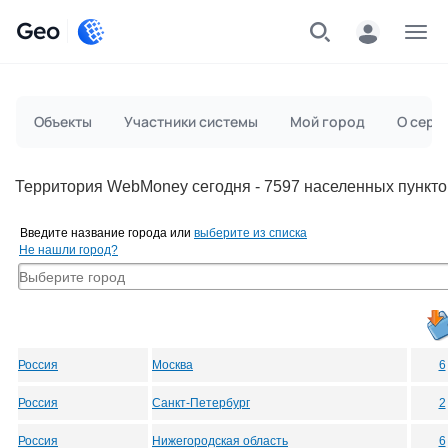
Geo
Меню
Объекты
Участники системы
Мой город
О серв
Территория WebMoney сегодня - 7597 населенных пункто
Введите название города или
выберите из списка
Не нашли город?
Россия
Москва
6
Россия
Санкт-Петербург
2
Россия
Нижегородская область
6