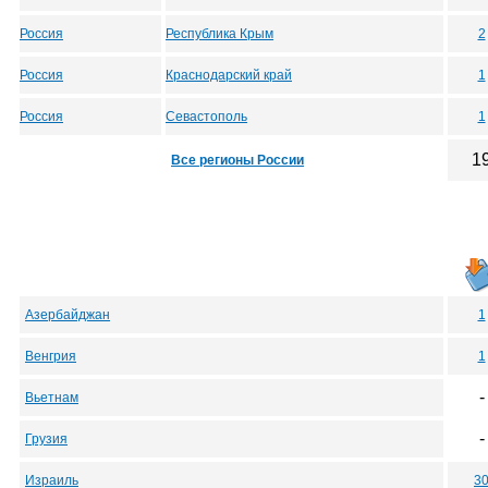
Россия
Республика Крым
2
Россия
Краснодарский край
1
Россия
Севастополь
1
1
Все регионы России
Азербайджан
1
Венгрия
1
-
Вьетнам
-
Грузия
Израиль
3