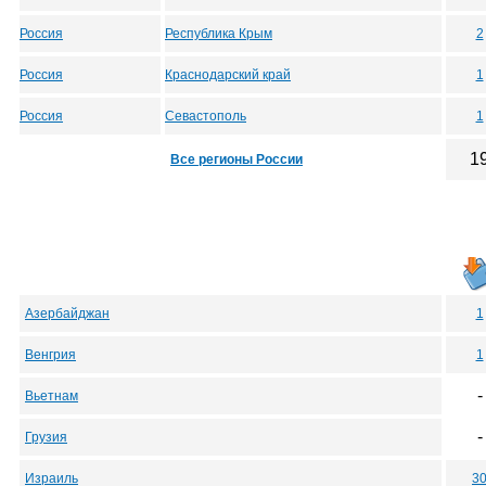
Россия
Республика Крым
2
Россия
Краснодарский край
1
Россия
Севастополь
1
1
Все регионы России
Азербайджан
1
Венгрия
1
-
Вьетнам
-
Грузия
Израиль
3