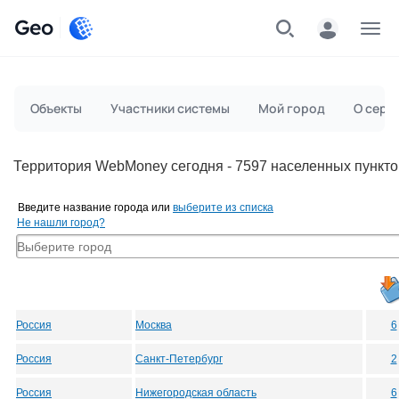
Geo
Меню
Объекты
Участники системы
Мой город
О серв
Территория WebMoney сегодня - 7597 населенных пункто
Введите название города или
выберите из списка
Не нашли город?
Россия
Москва
6
Россия
Санкт-Петербург
2
Россия
Нижегородская область
6