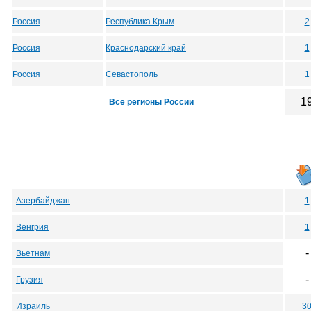
Россия
Республика Крым
2
Россия
Краснодарский край
1
Россия
Севастополь
1
1
Все регионы России
Азербайджан
1
Венгрия
1
-
Вьетнам
-
Грузия
Израиль
3