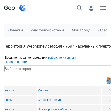
Geo
Меню
Объекты
Участники системы
Мой город
О серв
Территория WebMoney сегодня - 7597 населенных пункто
Введите название города или
выберите из списка
Не нашли город?
Россия
Москва
6
Россия
Санкт-Петербург
2
Россия
Нижегородская область
6