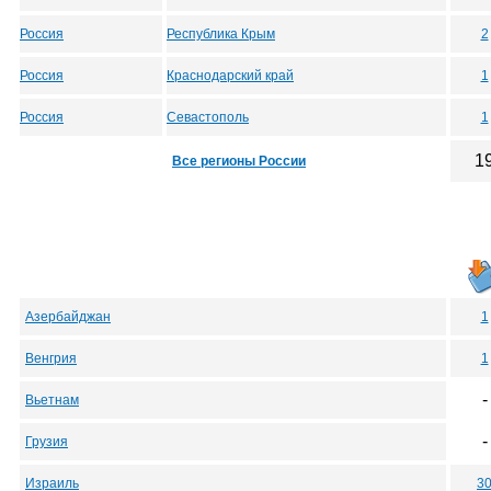
Россия
Республика Крым
2
Россия
Краснодарский край
1
Россия
Севастополь
1
1
Все регионы России
Азербайджан
1
Венгрия
1
-
Вьетнам
-
Грузия
Израиль
3