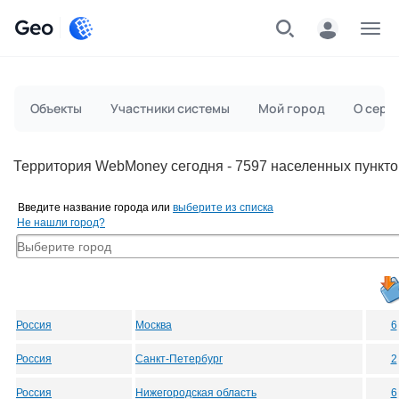
Geo
Меню
Объекты
Участники системы
Мой город
О серв
Территория WebMoney сегодня - 7597 населенных пункто
Введите название города или
выберите из списка
Не нашли город?
Россия
Москва
6
Россия
Санкт-Петербург
2
Россия
Нижегородская область
6