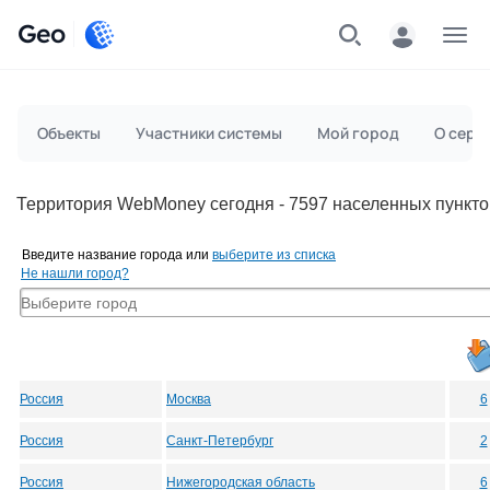
Geo
Меню
Объекты
Участники системы
Мой город
О серв
Территория WebMoney сегодня - 7597 населенных пункто
Введите название города или
выберите из списка
Не нашли город?
Россия
Москва
6
Россия
Санкт-Петербург
2
Россия
Нижегородская область
6