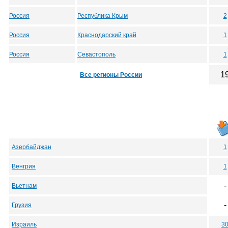
Россия
Республика Крым
2
Россия
Краснодарский край
1
Россия
Севастополь
1
1
Все регионы России
Азербайджан
1
Венгрия
1
-
Вьетнам
-
Грузия
Израиль
3