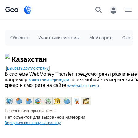
Geo
Меню
Объекты
Участники системы
Мой город
О серв
Казахстан
[
]
Выбрать другую страну
В системе WebMoney Transfer предусмотрены различные
например
через любой коммерческий б
банковским переводом
средств смотрите на сайте
www.webmoney.ru
Персонализаторы системы
Нет объектов для выбранной категории
Вернуться на главную страницу