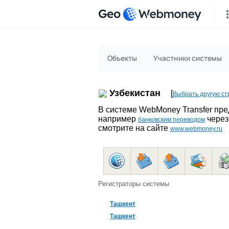
Geo
Объекты
Участники системы
Узбекистан
[
Выбрать другую ст
В системе WebMoney Transfer пр
например
через
банковским переводом
смотрите на сайте
www.webmoney.ru
Регистраторы системы
Ташкент
Ташкент