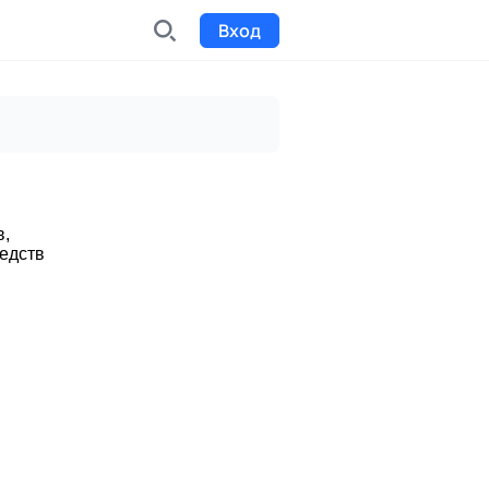
Вход
INDX
Интернет-биржа
Funding
Сбор средств на проекты
в,
едств
Билеты на мероприятия
к
Выпуск и продажа билетов