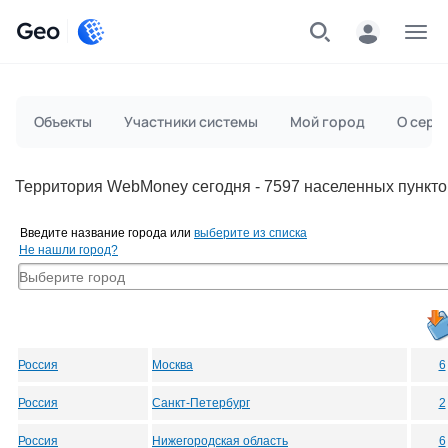
Geo
Меню
Объекты
Участники системы
Мой город
О серв
Территория WebMoney сегодня - 7597 населенных пункто
Введите название города или
выберите из списка
Не нашли город?
Россия
Москва
6
Россия
Санкт-Петербург
2
Россия
Нижегородская область
6