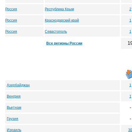
Россия
Республика Крым
2
Россия
Краснодарский край
1
Россия
Севастополь
1
1
Все регионы России
Азербайджан
1
Венгрия
1
-
Вьетнам
-
Грузия
Израиль
3