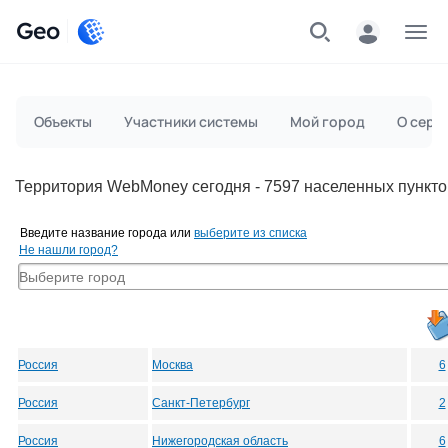
Geo
Меню
Объекты
Участники системы
Мой город
О серв
Территория WebMoney сегодня - 7597 населенных пункто
Введите название города или
выберите из списка
Не нашли город?
Россия
Москва
6
Россия
Санкт-Петербург
2
Россия
Нижегородская область
6