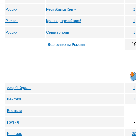
Россия
Республика Крым
2
Россия
Краснодарский край
1
Россия
Севастополь
1
1
Все регионы России
Азербайджан
1
Венгрия
1
-
Вьетнам
-
Грузия
Израиль
3