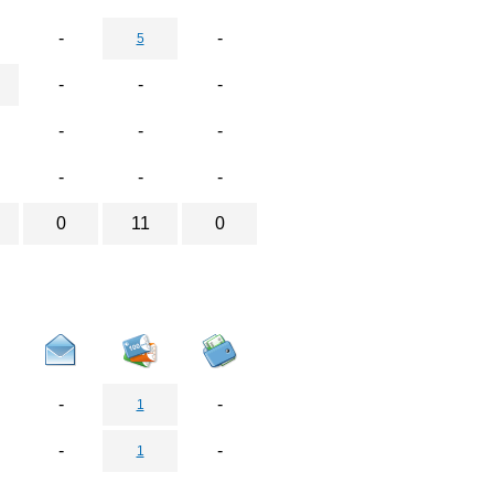
-
-
5
-
-
-
-
-
-
-
-
-
0
11
0
-
-
1
-
-
1