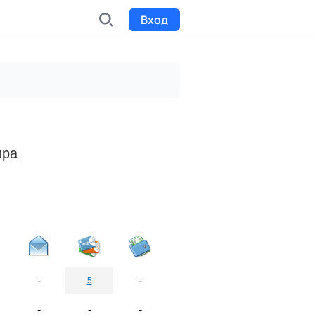
Вход
INDX
Интернет-биржа
Funding
Сбор средств на проекты
ира
Билеты на мероприятия
к
Выпуск и продажа билетов
-
-
5
-
-
-