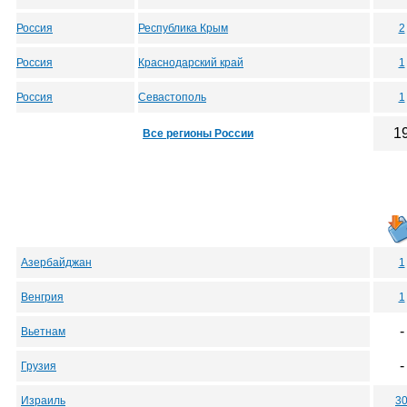
Россия
Республика Крым
2
Россия
Краснодарский край
1
Россия
Севастополь
1
1
Все регионы России
Азербайджан
1
Венгрия
1
-
Вьетнам
-
Грузия
Израиль
3