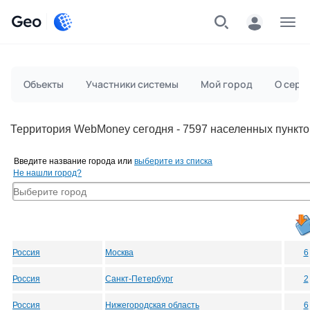
Geo
Меню
Объекты
Участники системы
Мой город
О серв
Территория WebMoney сегодня - 7597 населенных пункто
Введите название города или
выберите из списка
Не нашли город?
Россия
Москва
6
Россия
Санкт-Петербург
2
Россия
Нижегородская область
6