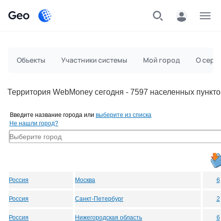
Geo
Меню
Объекты
Участники системы
Мой город
О серв
Территория WebMoney сегодня - 7597 населенных пункто
Введите название города или
выберите из списка
Не нашли город?
Россия
Москва
6
Россия
Санкт-Петербург
2
Россия
Нижегородская область
6