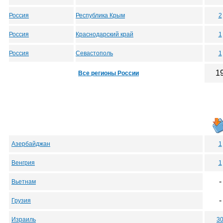
Россия
Республика Крым
2
Россия
Краснодарский край
1
Россия
Севастополь
1
1
Все регионы России
Азербайджан
1
Венгрия
1
-
Вьетнам
-
Грузия
Израиль
3