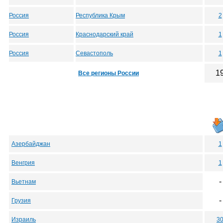
Россия
Республика Крым
2
Россия
Краснодарский край
1
Россия
Севастополь
1
1
Все регионы России
Азербайджан
1
Венгрия
1
-
Вьетнам
-
Грузия
Израиль
3