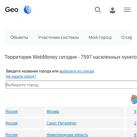
Geo
Меню
Объекты
Участники системы
Мой город
О серв
Территория WebMoney сегодня - 7597 населенных пункто
Введите название города или
выберите из списка
Не нашли город?
Россия
Москва
6
Россия
Санкт-Петербург
2
Россия
Нижегородская область
6