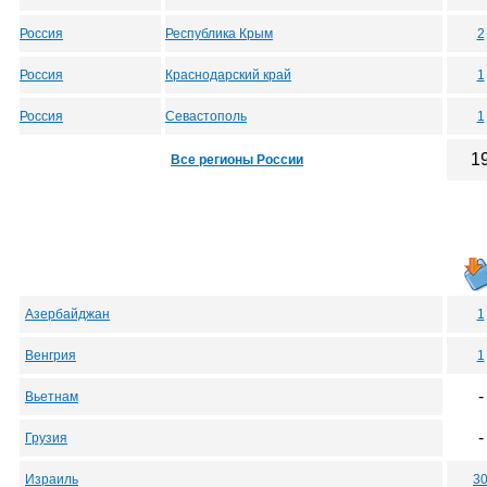
Россия
Республика Крым
2
Россия
Краснодарский край
1
Россия
Севастополь
1
1
Все регионы России
Азербайджан
1
Венгрия
1
-
Вьетнам
-
Грузия
Израиль
3