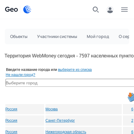
Geo
Меню
Объекты
Участники системы
Мой город
О серв
Территория WebMoney сегодня - 7597 населенных пункто
Введите название города или
выберите из списка
Не нашли город?
Россия
Москва
6
Россия
Санкт-Петербург
2
Россия
Нижегородская область
6