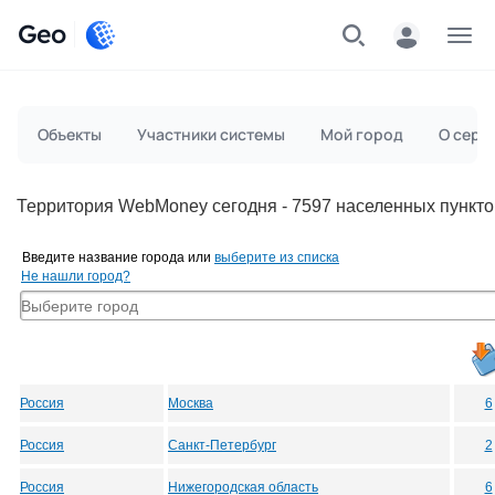
Geo
Меню
Объекты
Участники системы
Мой город
О серв
Территория WebMoney сегодня - 7597 населенных пункто
Введите название города или
выберите из списка
Не нашли город?
Россия
Москва
6
Россия
Санкт-Петербург
2
Россия
Нижегородская область
6