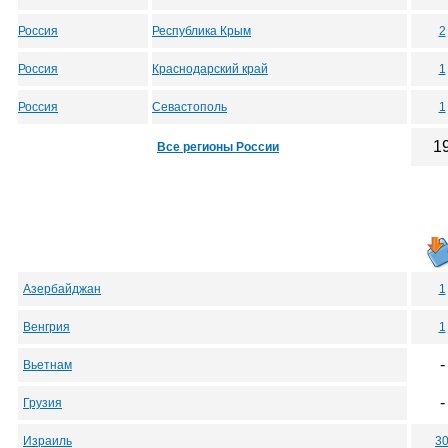
Россия
Республика Крым
2
Россия
Краснодарский край
1
Россия
Севастополь
1
1
Все регионы России
Азербайджан
1
Венгрия
1
-
Вьетнам
-
Грузия
Израиль
3