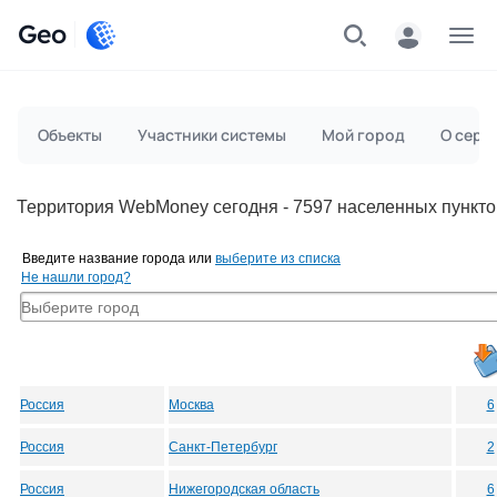
Geo
Меню
Объекты
Участники системы
Мой город
О серв
Территория WebMoney сегодня - 7597 населенных пункто
Введите название города или
выберите из списка
Не нашли город?
Россия
Москва
6
Россия
Санкт-Петербург
2
Россия
Нижегородская область
6