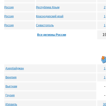
Россия
Республика Крым
2
Россия
Краснодарский край
1
Россия
Севастополь
1
1
Все регионы России
Азербайджан
1
Венгрия
1
-
Вьетнам
-
Грузия
Израиль
3