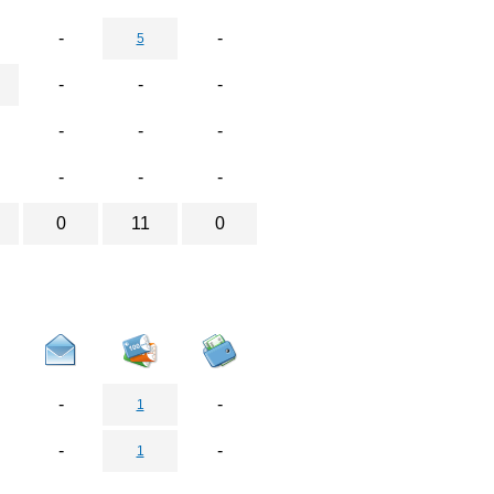
-
-
5
-
-
-
-
-
-
-
-
-
0
11
0
-
-
1
-
-
1