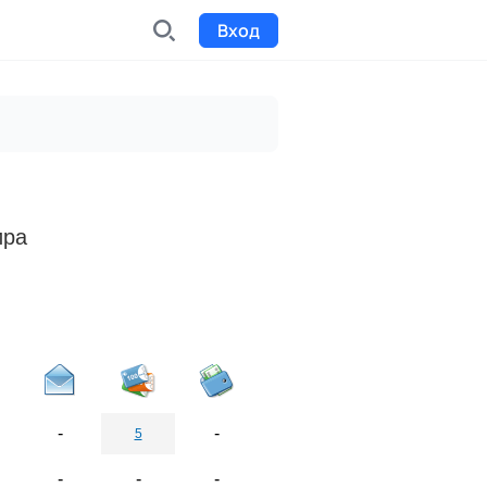
Вход
INDX
Интернет-биржа
Funding
Сбор средств на проекты
ира
Билеты на мероприятия
к
Выпуск и продажа билетов
-
-
5
-
-
-