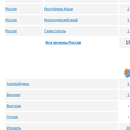
Россия
Республика Крым
2
Россия
Краснодарский край
1
Россия
Севастополь
1
1
Все регионы России
Азербайджан
1
Венгрия
1
-
Вьетнам
-
Грузия
Израиль
3