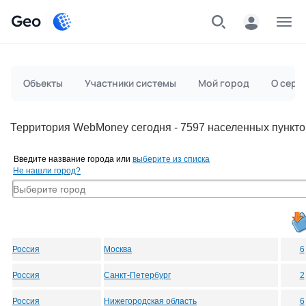
Geo
Меню
Объекты
Участники системы
Мой город
О серв
Территория WebMoney сегодня - 7597 населенных пункто
Введите название города или
выберите из списка
Не нашли город?
Россия
Москва
6
Россия
Санкт-Петербург
2
Россия
Нижегородская область
6