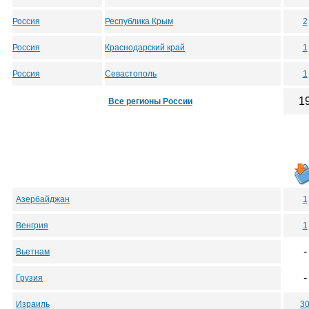
Россия
Республика Крым
2
Россия
Краснодарский край
1
Россия
Севастополь
1
1
Все регионы России
Азербайджан
1
Венгрия
1
-
Вьетнам
-
Грузия
Израиль
3