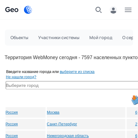
Geo
Меню
Объекты
Участники системы
Мой город
О серв
Территория WebMoney сегодня - 7597 населенных пункто
Введите название города или
выберите из списка
Не нашли город?
Россия
Москва
6
Россия
Санкт-Петербург
2
Россия
Нижегородская область
6