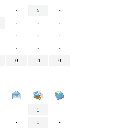
-
-
5
-
-
-
-
-
-
-
-
-
0
11
0
-
-
1
-
-
1