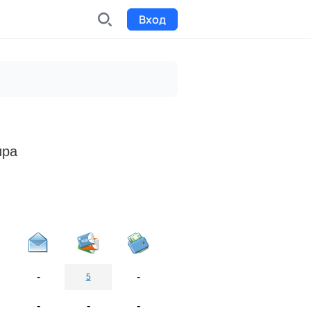
Вход
INDX
Интернет-биржа
Funding
Сбор средств на проекты
ира
Билеты на мероприятия
к
Выпуск и продажа билетов
-
-
5
-
-
-