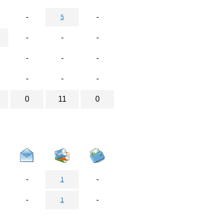
-
-
5
-
-
-
-
-
-
-
-
-
0
11
0
-
-
1
-
-
1