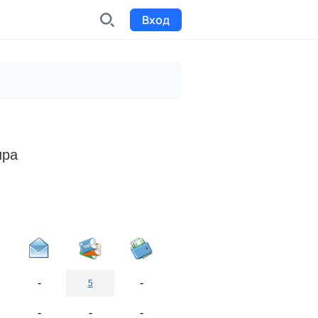
Вход
INDX
Интернет-биржа
Funding
Сбор средств на проекты
ира
Билеты на мероприятия
к
Выпуск и продажа билетов
-
-
5
-
-
-