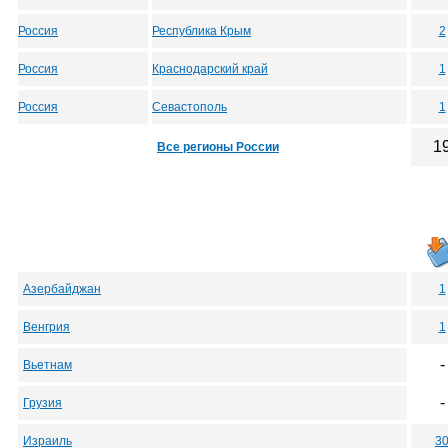
Россия
Республика Крым
2
Россия
Краснодарский край
1
Россия
Севастополь
1
1
Все регионы России
Азербайджан
1
Венгрия
1
-
Вьетнам
-
Грузия
Израиль
3