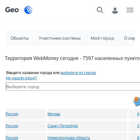
Geo
Меню
Объекты
Участники системы
Мой город
О серв
Территория WebMoney сегодня - 7597 населенных пункто
Введите название города или
выберите из списка
Не нашли город?
Россия
Москва
6
Россия
Санкт-Петербург
2
Россия
Нижегородская область
6