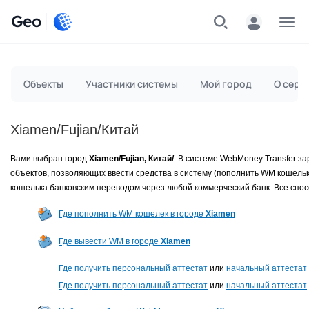
Geo
Меню
Объекты
Участники системы
Мой город
О серв
Xiamen/Fujian/Китай
Вами выбран город
Xiamen/Fujian, Китай/
. В системе WebMoney Transfer з
объектов, позволяющих ввести средства в систему (пополнить WM кошельк
кошелька банковским переводом через любой коммерческий банк. Все спо
Где пополнить WM кошелек в городе
Xiamen
Где вывести WM в городе
Xiamen
Где получить персональный аттестат
или
начальный аттестат
Где получить персональный аттестат
или
начальный аттестат