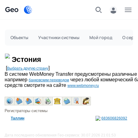
Geo
Меню
Объекты
Участники системы
Мой город
О серв
Эстония
[
]
Выбрать другую страну
В системе WebMoney Transfer предусмотрены различные
например
через любой коммерческий б
банковским переводом
средств смотрите на сайте
www.webmoney.ru
Регистраторы системы
Таллин
683606826092
Дата последнего обновления Гео-сервиса: 30.07.2026 21:01:53