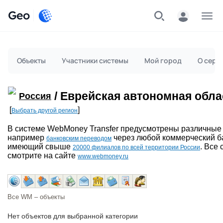
Geo
Меню
Объекты
Участники системы
Мой город
О серв
/ Еврейская автономная обла
Россия
[
]
Выбрать другой регион
В системе WebMoney Transfer предусмотрены различные
например
через любой коммерческий ба
банковским переводом
имеющий свыше
. Все
20000 филиалов по всей территории России
смотрите на сайте
www.webmoney.ru
Все WM – объекты
Нет объектов для выбранной категории