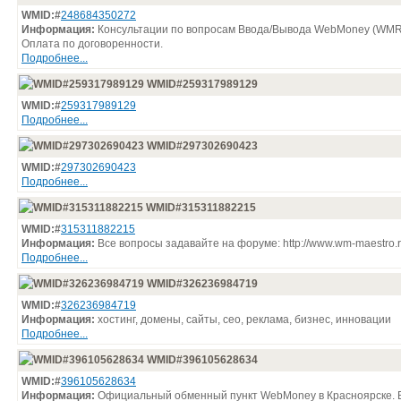
WMID:#
248684350272
Информация:
Консультации по вопросам Ввода/Вывода WebMoney (WMR,
Оплата по договоренности.
Подробнее...
WMID#259317989129
WMID:#
259317989129
Подробнее...
WMID#297302690423
WMID:#
297302690423
Подробнее...
WMID#315311882215
WMID:#
315311882215
Информация:
Все вопросы задавайте на форуме: http://www.wm-maestro.
Подробнее...
WMID#326236984719
WMID:#
326236984719
Информация:
хостинг, домены, сайты, сео, реклама, бизнес, инновации
Подробнее...
WMID#396105628634
WMID:#
396105628634
Информация:
Официальный обменный пункт WebMoney в Красноярске. 