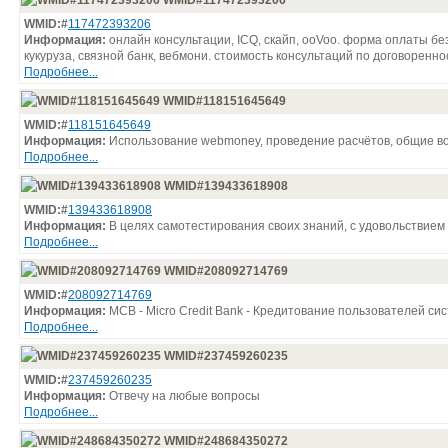
WMID#117472393206
WMID:#
117472393206
Информация:
онлайн консультации, ICQ, скайп, ooVoo. форма оплаты бе
кукуруза, связной банк, вебмони. стоимость консультаций по договоренно
Подробнее...
WMID#118151645649
WMID:#
118151645649
Информация:
Использование webmoney, проведение расчётов, общие в
Подробнее...
WMID#139433618908
WMID:#
139433618908
Информация:
В целях самотестирования своих знаний, с удовольствием 
Подробнее...
WMID#208092714769
WMID:#
208092714769
Информация:
MCB - Micro Credit Bank - Кредитование пользователей си
Подробнее...
WMID#237459260235
WMID:#
237459260235
Информация:
Отвечу на любые вопросы
Подробнее...
WMID#248684350272