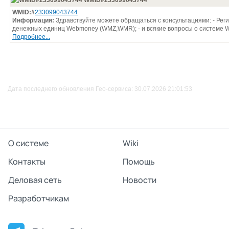
WMID#233099043744
WMID:#
233099043744
Информация:
Здравствуйте можете обращаться с консультациями: - Реги
денежных единиц Webmoney (WMZ,WMR); - и всякие вопросы о системе W
Подробнее...
Дата последнего обновления Гео-сервиса: 30.07.2026 21:01:53
О системе
Wiki
Контакты
Помощь
Деловая сеть
Новости
Разработчикам