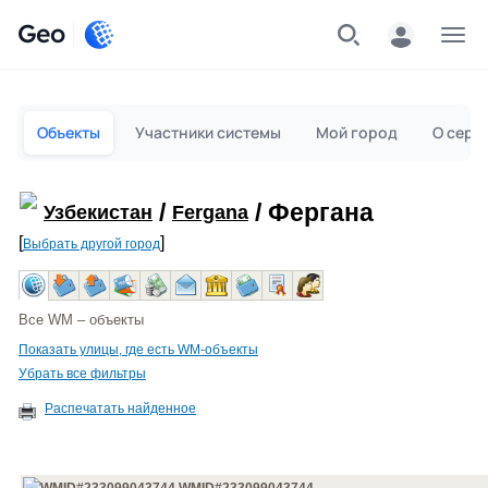
Geo
Меню
Объекты
Участники системы
Мой город
О серв
/
/ Фергана
Узбекистан
Fergana
[
]
Выбрать другой город
Все WM – объекты
Показать улицы, где есть WM-объекты
Убрать все фильтры
Распечатать найденное