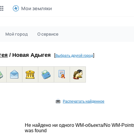
Мои земляки
Майнинг Monero
P2P обмен
Мой город
О сервисе
Инструмент для добычи
Заработок на P2P обмене
Monero
гея
/ Новая Адыгея
[
]
Выбрать другой город
CashBox
Files
Оплата за действие
Продажа файлов
Донаты
Коллективные покупки
Вознаграждения от зрителей
Сервис совместных закупо
InstaDo.com
Распечатать найденное
Фриланс-биржа
Не найдено ни одного WM-объекта/No WM-Point
was found